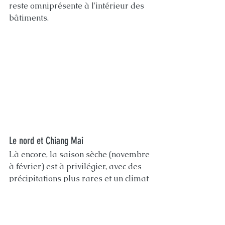
reste omniprésente à l'intérieur des 
bâtiments.
Le nord et Chiang Mai
Là encore, la saison sèche (novembre 
à février) est à privilégier, avec des 
précipitations plus rares et un climat 
globalement agréable. Le mois de 
novembre, juste après la saison des 
pluies, est particulièrement 