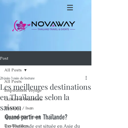
Post
All Posts
26 juin
3 min de lecture
All Posts
Les meilleures destinations
Inspirations Voyage
en Thaïlande selon la
Culture & Traditions
saison
Thailand / Isan
Quand partir en Thaïlande?
Responsible Travel
Destinations
La Thaïlande est située en Asie du 