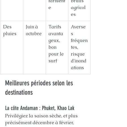
farnient
brûlis 
e
agricol
es
Des 
Juin à 
Tarifs 
Averse
pluies
octobre
avanta
s 
geux, 
fréquen
bon 
tes, 
pour le 
risque 
surf
d'inond
ations
Meilleures périodes selon les 
destinations
La côte Andaman : Phuket, Khao Lak
Privilégiez la saison sèche, et plus 
précisément décembre à février, 