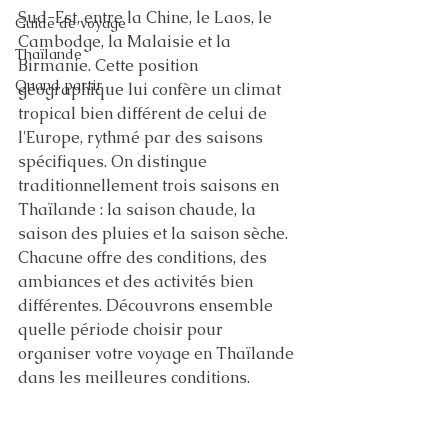
Sud-Est, entre la Chine, le Laos, le 
Guide de voyage
Cambodge, la Malaisie et la 
Thaïlande
Birmanie. Cette position 
Quand partir
géographique lui confère un climat 
tropical bien différent de celui de 
l'Europe, rythmé par des saisons 
spécifiques. On distingue 
traditionnellement trois saisons en 
Thaïlande : la saison chaude, la 
saison des pluies et la saison sèche. 
Chacune offre des conditions, des 
ambiances et des activités bien 
différentes. Découvrons ensemble 
quelle période choisir pour 
organiser votre voyage en Thaïlande 
dans les meilleures conditions.