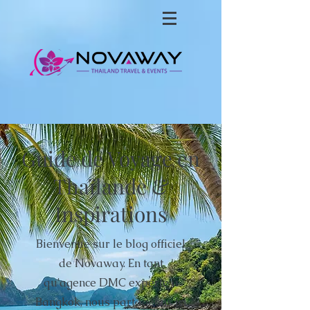
Guide de Voyage en
Thaïlande &
Inspirations
Bienvenue sur le blog officiel
de Novaway. En tant
qu'agence DMC experte à
Bangkok, nous partageons ici