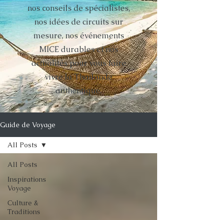
nos conseils de spécialistes,
nos idées de circuits sur
mesure, nos événements
MICE durables et nos
actualités pour vous faire
vivre la Thaïlande
authentique.
Guide de Voyage
All Posts
All Posts
Inspirations
Voyage
Culture &
Traditions