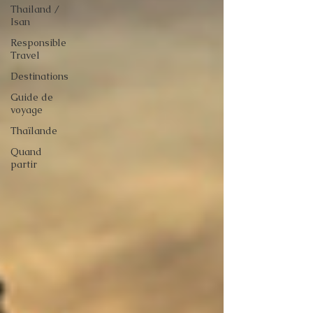
Thailand /
Isan
Responsible
Travel
Destinations
Guide de
voyage
Thaïlande
Quand
partir