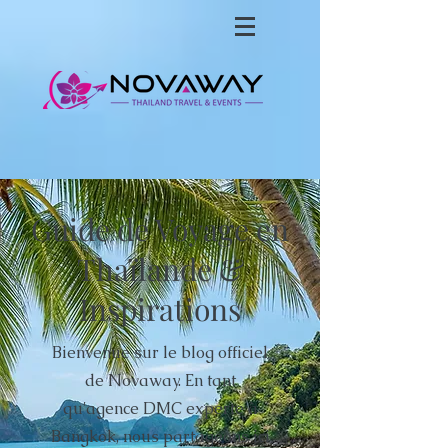
Guide de Voyage en
Thaïlande &
Inspirations
Bienvenue sur le blog officiel
de Novaway. En tant
qu'agence DMC experte à
Bangkok, nous partageons ici