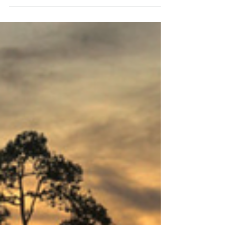
Quand partir en Thaïlande? La Thaïlande est
située en Asie du Sud-Est, entre la Chine, le
Laos, le Cambodge, la Malaisie et la Birmanie.
Cette position géographique lui confère un
climat tropical bien différent de celui de
l'Europe, rythmé par des saisons spécifiques.
On distingue traditionnellement trois saisons en
Thaïlande : la saison chaude, la saison des
pluies et la saison sèche. Chacune offre des
conditions, des ambiances et des activités bien
différentes. Découvrons e