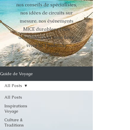
nos conseils de spécialistes,
nos idées de circuits sur
mesure, nos événements
MICE durables et nos
actualités pour vous faire
vivre la Thaïlande
authentique.
Guide de Voyage
All Posts
All Posts
Inspirations
Voyage
Culture &
Traditions