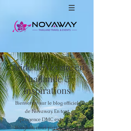
Guide de Voyage en
Thaïlande &
Inspirations
Bienvenue sur le blog officiel
de Novaway. En tant
qu'agence DMC experte à
Bangkok, nous partageons ici