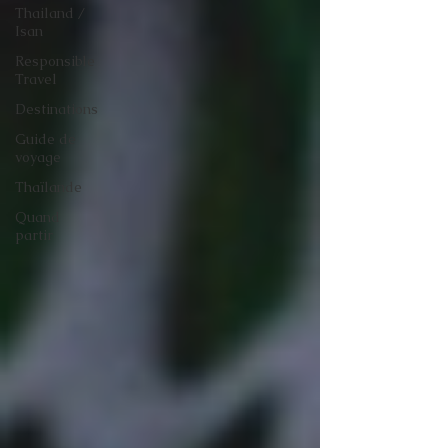
Thailand /
Isan
Responsible
Travel
Destinations
Guide de
voyage
Thaïlande
Quand
partir