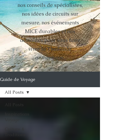
nos conseils de spécialistes,
nos idées de circuits sur
mesure, nos événements
MICE durables et nos
actualités pour vous faire
vivre la Thaïlande
authentique.
Guide de Voyage
All Posts
All Posts
Inspirations
Voyage
Culture &
Traditions